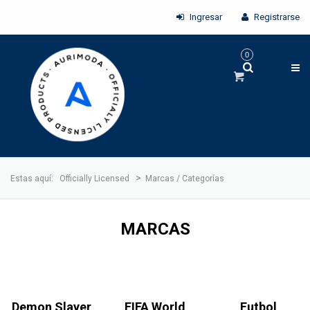
Ingresar
Registrarse
0
>
Estas aquí:
Officially Licensed
Marcas / Categorías
MARCAS
Demon Slayer
FIFA World
Futbol