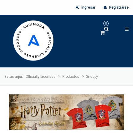
Ingresar
Registrarse
0
>
>
Estas aquí:
Officially Licensed
Productos
Snoopy