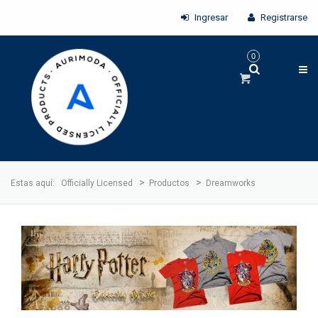
Ingresar
Registrarse
0
>
>
Estas aquí:
Officially Licensed
Productos
Dreamworks