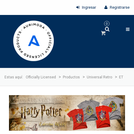
Ingresar
Registrarse
0
>
>
>
Estas aquí:
Officially Licensed
Productos
Universal Retro
ET