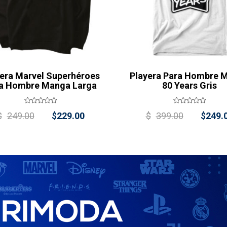
era Marvel Superhéroes
Playera Para Hombre M
a Hombre Manga Larga
80 Years Gris
Original
Current
Origin
$
249.00
$
229.00
$
399.00
$
249.
price
price
price
was:
is:
was:
$249.00.
$229.00.
$399.0