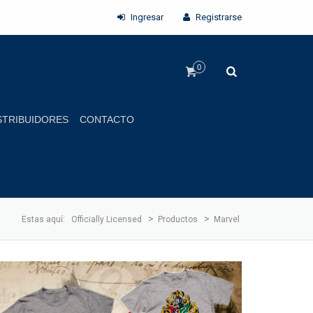
Ingresar
Registrarse
0
STRIBUIDORES
CONTACTO
>
>
Estas aquí:
Officially Licensed
Productos
Marvel