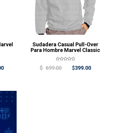
arvel
Sudadera Casual Pull-Over
Para Hombre Marvel Classic
al
Current
Original
Current
00
$
699.00
$
399.00
price
price
price
is:
was:
is:
0.
$249.00.
$699.00.
$399.00.