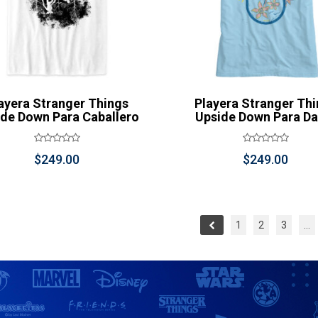
ayera Stranger Things
Playera Stranger Th
de Down Para Caballero
Upside Down Para D
$
249.00
$
249.00
1
2
3
…