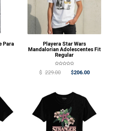
e Para
Playera Star Wars
Mandalorian Adolescentes Fit
Regular
Original
Current
$
229.00
$
206.00
price
price
was:
is:
$229.00.
$206.00.