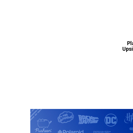
Pl
Upsi