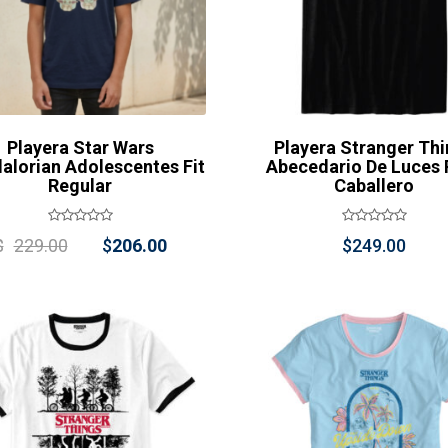
Playera Star Wars
Playera Stranger Th
lorian Adolescentes Fit
Abecedario De Luces 
Regular
Caballero
Original
Current
$
229.00
$
206.00
$
249.00
price
price
was:
is:
$229.00.
$206.00.