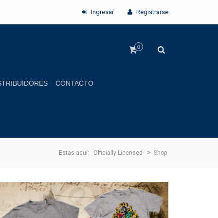
Ingresar
Registrarse
0
STRIBUIDORES
CONTACTO
>
Estas aquí:
Officially Licensed
Shop