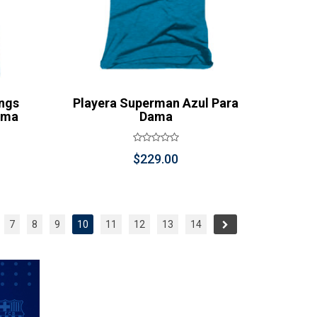
ings
Playera Superman Azul Para
ama
Dama
$
229.00
7
8
9
10
11
12
13
14