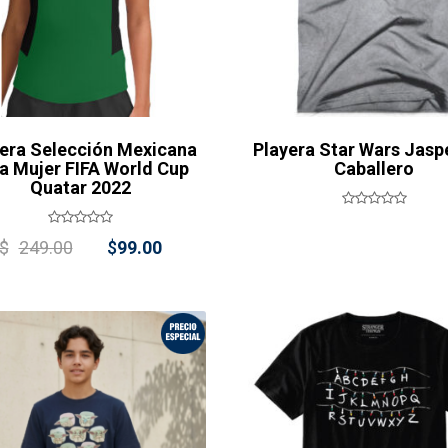
era Selección Mexicana
Playera Star Wars Jasp
a Mujer FIFA World Cup
Caballero
Quatar 2022
Original
Current
$
249.00
$
99.00
price
price
was:
is:
$249.00.
$99.00.
¡Oferta!