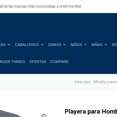
ial de las marcas más reconocidas a nivel mundial.
CAS
CABALLEROS
DAMAS
NIÑOS
NIÑAS
DI
NGER THINGS
OFERTAS
COMPARE
Estas aquí:
Officially Licens
Playera para Hombr