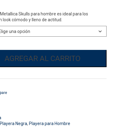
Current
 Metallica Skulls para hombre es ideal para los
price
n look cómodo y lleno de actitud.
is:
$249.00.
AGREGAR AL CARRITO
pare
a
Playera Negra
,
Playera para Hombre