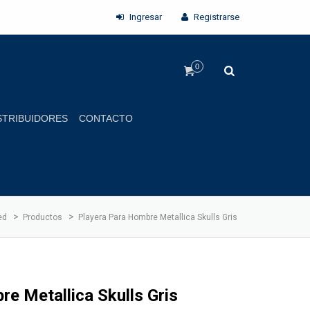
Ingresar
Registrarse
0
STRIBUIDORES
CONTACTO
>
>
ed
Productos
Playera Para Hombre Metallica Skulls Gris
e Metallica Skulls Gris