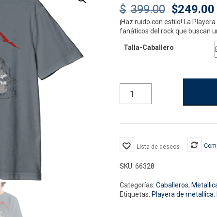
Original
$
399.00
$
249.00
¡Haz ruido con estilo! La Playera
price
fanáticos del rock que buscan u
was:
Talla-Caballero
$399.00.
Playera
para
Hombre
Metallica
Skulls
Gris
cantidad
Com
Lista de deseos
SKU:
66328
Categorías:
Caballeros
,
Metallic
Etiquetas:
Playera de metallica
,