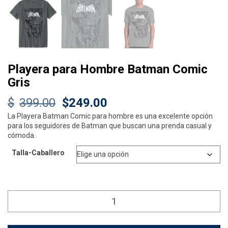
Playera para Hombre Batman Comic
Gris
Original
Current
$
399.00
$
249.00
La Playera Batman Comic para hombre es una excelente opción
price
price
para los seguidores de Batman que buscan una prenda casual y
was:
is:
cómoda.
$399.00.
$249.00.
Talla-Caballero
Playera
para
Hombre
Batman