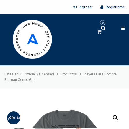
Ingresar
Registrarse
0
>
>
Estas aquí:
Officially Licensed
Productos
Playera Para Hombre
Batman Comic Gris
¡Oferta!