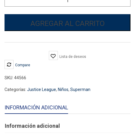
Superman
Azul
Rey
para
AGREGAR AL CARRITO
Niño
cantidad
Lista de deseos
Compare
SKU:
44566
Categorías:
Justice League
,
Niños
,
Superman
INFORMACIÓN ADICIONAL
Información adicional