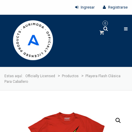
Ingresar
Registrarse
0
>
>
Estas aquí:
Officially Licensed
Productos
Playera Flash Clásica
Para Caballero