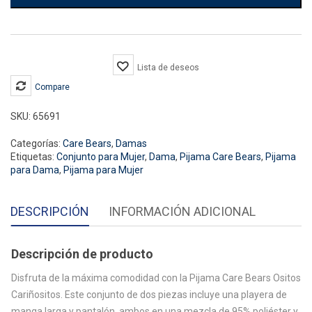
Ositos
Cariñositos
cantidad
Lista de deseos
Compare
SKU:
65691
Categorías:
Care Bears
,
Damas
Etiquetas:
Conjunto para Mujer
,
Dama
,
Pijama Care Bears
,
Pijama
para Dama
,
Pijama para Mujer
DESCRIPCIÓN
INFORMACIÓN ADICIONAL
Descripción de producto
Disfruta de la máxima comodidad con la Pijama Care Bears Ositos
Cariñositos. Este conjunto de dos piezas incluye una playera de
manga larga y pantalón, ambos en una mezcla de 95% poliéster y