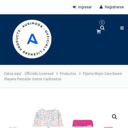
Ingresar
Registrarse
0
>
>
Estas aquí:
Officially Licensed
Productos
Pijama Mujer Care Bears
Playera Pantalón Ositos Cariñositos