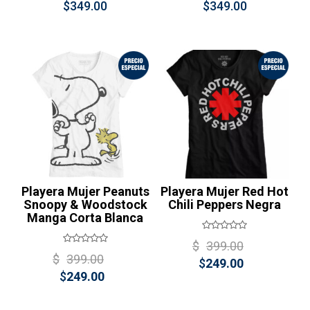
$
349.00
$
349.00
¡Oferta!
Playera Mujer Peanuts
Playera Mujer Red Hot
Snoopy & Woodstock
Chili Peppers Negra
Manga Corta Blanca
Original
$
399.00
Original
$
399.00
Current
price
$
249.00
Current
price
$
249.00
price
was:
price
was:
is:
$399.00