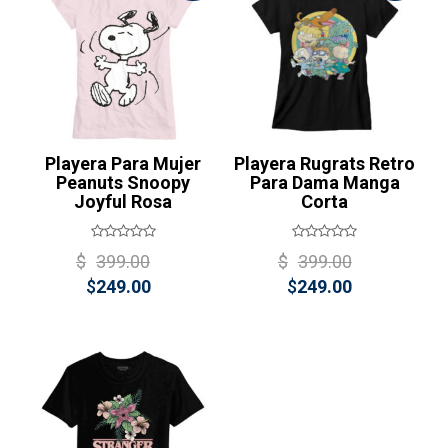
Playera Para Mujer
Playera Rugrats Retro
Peanuts Snoopy
Para Dama Manga
Joyful Rosa
Corta
Original
Original
$
399.00
$
399.00
Current
price
Current
price
$
249.00
$
249.00
price
was:
price
was:
is:
$399.00.
is:
$399.00
$249.00.
$249.00.