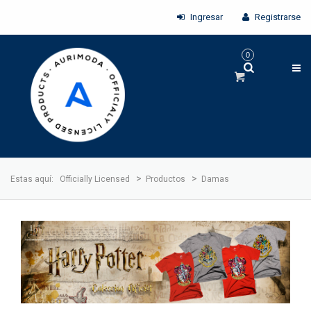
Ingresar
Registrarse
0
>
>
Estas aquí:
Officially Licensed
Productos
Damas