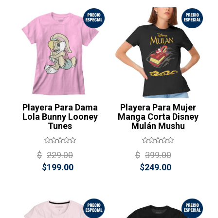
is:
$399.00.
$249.00.
$249.00.
¡Oferta!
Playera Para Dama
Playera Para Mujer
Lola Bunny Looney
Manga Corta Disney
Tunes
Mulán Mushu
Original
Original
$
229.00
$
399.00
Current
price
Current
price
$
199.00
$
249.00
price
was:
price
was:
is:
$229.00.
is:
$399.00
$199.00.
$249.00.
¡Oferta!