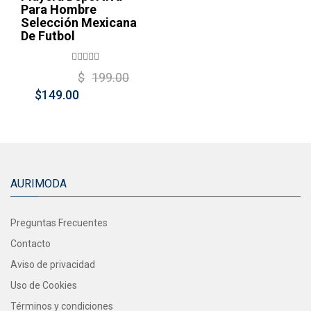
Para Hombre
Selección Mexicana
De Futbol
Original
Current
$
199.00
price
price
$
149.00
was:
is:
$199.00.
$149.00.
AURIMODA
Preguntas Frecuentes
Contacto
Aviso de privacidad
Uso de Cookies
Términos y condiciones