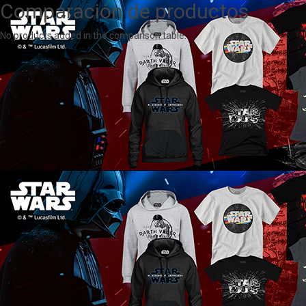
Comparación de productos
No products added in the comparison table.