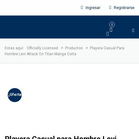
Ingresar
Registrarse
0
>
>
Estas aquí:
Officially Licensed
Productos
Playera Casual Para
Hombre Levi Attack On Titan Manga Corta
¡Oferta!