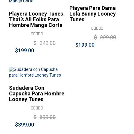
Playera Para Dama
Playera Looney Tunes
Lola Bunny Looney
That’s All Folks Para
Tunes
Hombre Manga Corta
Original
Current
$
229.00
Original
Current
$
249.00
price
price
$
199.00
price
price
$
199.00
was:
is:
was:
is:
$229.00.
$199.00.
$249.00.
$199.00.
¡Oferta!
Sudadera Con
Capucha Para Hombre
Looney Tunes
Original
Current
$
699.00
price
price
$
399.00
was:
is: