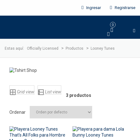
Ingresar
Registrarse
0
>
>
Estas aquí:
Officially Licensed
Productos
Looney Tunes
Grid view
List view
3 productos
Ordenar
¡Oferta!